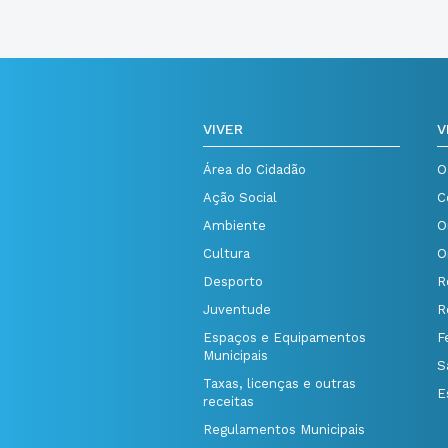
VIVER
V
Área do Cidadão
O
Ação Social
C
Ambiente
O
Cultura
O
Desporto
R
Juventude
R
Espaços e Equipamentos
F
Municipais
S
Taxas, licenças e outras
E
receitas
Regulamentos Municipais