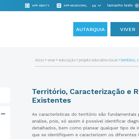
tamanho texto
APP SMIITY
APP MUNICIPAL
AUTARQUIA
VIVER
início
•
viver
•
educação
•
projeto educativo local
•
território,
Território, Caracterização e 
Existentes
As características do território são fundamentais
analise, pois, só assim é possível identificar diag
detalhados, bem como planear qualquer tipo de i
que se identifiquem e caracterizem os diferentes t