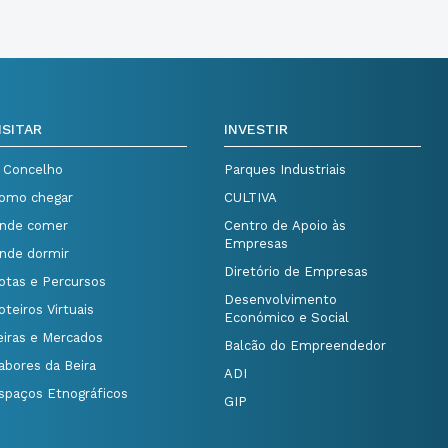
ISITAR
INVESTIR
 Concelho
Parques Industriais
omo chegar
CULTIVA
nde comer
Centro de Apoio às
Empresas
nde dormir
Diretório de Empresas
otas e Percursos
Desenvolvimento
oteiros Virtuais
Económico e Social
eiras e Mercados
Balcão do Empreendedor
abores da Beira
ADI
spaços Etnográficos
GIP