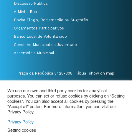
Discussão Pública
A Minha Rua
Enviar Elogio, Reclamação ou Sugestão
Orçamentos Participativos
Banco Local de Voluntariado
Conselho Municipal da Juventude
Assembleia Municipal
Praça da República 3420-308, Tábua
show on map
P.235 410 340
/
F.235 410 349
/
We use our own and third party cookies for analytical
E.geral@cm-tabua.pt
purposes. You can set or refuse cookies by clicking on "Setting
cookies". You can also accept all cookies by pressing the
"Accept all" button. For more information, you can visit our
@Município de Tábua
|
Site Map
|
privacy policy
|
Privacy Policy.
Aviso de Privacidade - Videovigilância
Privacy Policy
Setting cookies