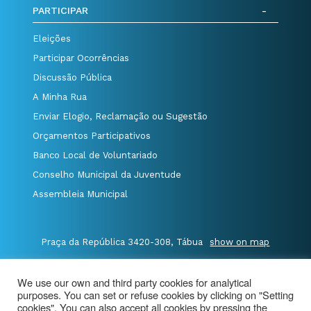
PARTICIPAR
Eleições
Participar Ocorrências
Discussão Pública
A Minha Rua
Enviar Elogio, Reclamação ou Sugestão
Orçamentos Participativos
Banco Local de Voluntariado
Conselho Municipal da Juventude
Assembleia Municipal
Praça da República 3420-308, Tábua
show on map
P.235 410 340
/
F.235 410 349
/
We use our own and third party cookies for analytical
E.geral@cm-tabua.pt
purposes. You can set or refuse cookies by clicking on "Setting
cookies". You can also accept all cookies by pressing the