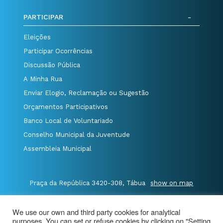
PARTICIPAR
Eleições
Participar Ocorrências
Discussão Pública
A Minha Rua
Enviar Elogio, Reclamação ou Sugestão
Orçamentos Participativos
Banco Local de Voluntariado
Conselho Municipal da Juventude
Assembleia Municipal
Praça da República 3420-308, Tábua
show on map
P.235 410 340
/
F.235 410 349
/
We use our own and third party cookies for analytical
E.geral@cm-tabua.pt
purposes. You can set or refuse cookies by clicking on "Setting