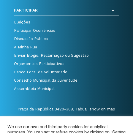
PARTICIPAR
Eleições
Participar Ocorrências
Discussão Pública
A Minha Rua
Enviar Elogio, Reclamação ou Sugestão
Orçamentos Participativos
Banco Local de Voluntariado
Conselho Municipal da Juventude
Assembleia Municipal
Praça da República 3420-308, Tábua
show on map
P.235 410 340
/
F.235 410 349
/
We use our own and third party cookies for analytical
E.geral@cm-tabua.pt
purposes. You can set or refuse cookies by clicking on "Setting