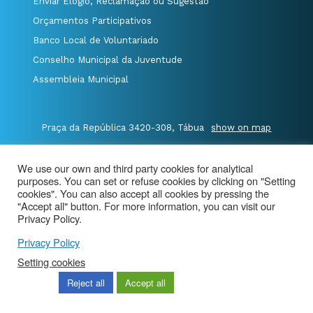
Enviar Elogio, Reclamação ou Sugestão
Orçamentos Participativos
Banco Local de Voluntariado
Conselho Municipal da Juventude
Assembleia Municipal
Praça da República 3420-308, Tábua
show on map
P.235 410 340
/
F.235 410 349
/
We use our own and third party cookies for analytical
E.geral@cm-tabua.pt
purposes. You can set or refuse cookies by clicking on "Setting
cookies". You can also accept all cookies by pressing the
"Accept all" button. For more information, you can visit our
@Município de Tábua
|
Site Map
|
privacy policy
|
Privacy Policy.
Aviso de Privacidade - Videovigilância
Privacy Policy
Setting cookies
Reject all
Accept all