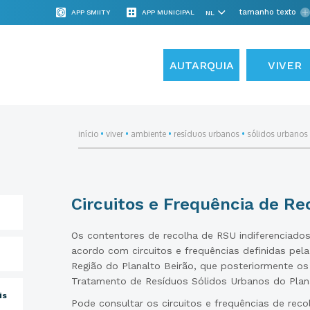
tamanho texto
APP SMIITY
APP MUNICIPAL
AUTARQUIA
VIVER
início
•
viver
•
ambiente
•
resíduos urbanos
•
sólidos urbanos 
Circuitos e Frequência de Re
Os contentores de recolha de RSU indiferenciados
acordo com circuitos e frequências definidas pel
Região do Planalto Beirão, que posteriormente os
Tratamento de Resíduos Sólidos Urbanos do Plana
is
Pode consultar os circuitos e frequências de reco