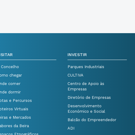
ISITAR
INVESTIR
 Concelho
Parques Industriais
omo chegar
CULTIVA
nde comer
Centro de Apoio às
Empresas
nde dormir
Diretório de Empresas
otas e Percursos
Desenvolvimento
oteiros Virtuais
Económico e Social
eiras e Mercados
Balcão do Empreendedor
abores da Beira
ADI
spaços Etnográficos