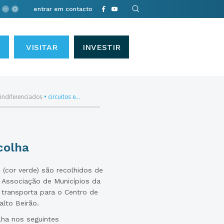
entrar em contacto
VISITAR
INVESTIR
indiferenciados
•
circuitos e...
colha
 (cor verde) são recolhidos de
a Associação de Municípios da
 transporta para o Centro de
lto Beirão.
lha nos seguintes