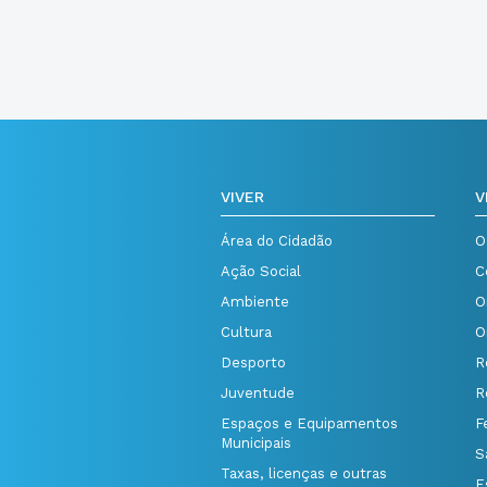
VIVER
V
Área do Cidadão
O
Ação Social
C
Ambiente
O
Cultura
O
Desporto
R
Juventude
R
Espaços e Equipamentos
F
Municipais
S
Taxas, licenças e outras
E