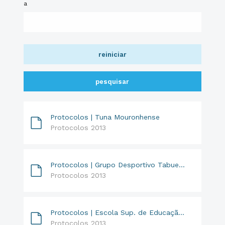
a
reiniciar
pesquisar
Protocolos | Tuna Mouronhense
Protocolos 2013
Protocolos | Grupo Desportivo Tabuense // Alimentação das Marchas
Protocolos 2013
Protocolos | Escola Sup. de Educação de Coimbra // Escola de Verão Júnior
Protocolos 2013