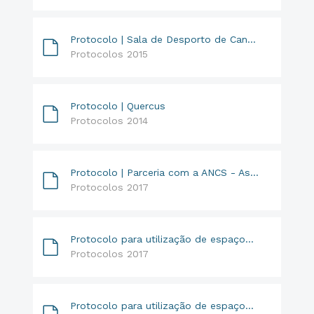
Protocolo | Sala de Desporto de Candosa // Freguesia de Candosa
Protocolos 2015
Protocolo | Quercus
Protocolos 2014
Protocolo | Parceria com a ANCS - Associação Nacional de Cuidado e Saúde
Protocolos 2017
Protocolo para utilização de espaços do Pavilhão Multiusos de Tábua - Grupo Desportivo Tabuense
Protocolos 2017
Protocolo para utilização de espaços do Pavilhão Multiusos de Tábua - Casa do Povo de Tábua